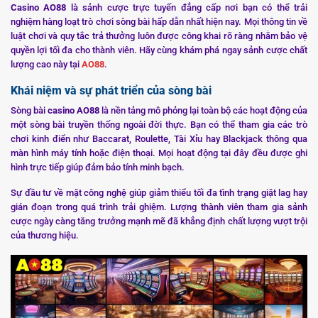
Casino AO88
là sảnh cược trực tuyến đẳng cấp nơi bạn có thể trải
nghiệm hàng loạt trò chơi sòng bài hấp dẫn nhất hiện nay. Mọi thông tin về
luật chơi và quy tắc trả thưởng luôn được công khai rõ ràng nhằm bảo vệ
quyền lợi tối đa cho thành viên. Hãy cùng khám phá ngay sảnh cược chất
lượng cao này tại
AO88
.
Khái niệm và sự phát triển của sòng bài
Sòng bài
casino AO88
là nền tảng mô phỏng lại toàn bộ các hoạt động của
một sòng bài truyền thống ngoài đời thực. Bạn có thể tham gia các trò
chơi kinh điển như Baccarat, Roulette, Tài Xỉu hay Blackjack thông qua
màn hình máy tính hoặc điện thoại. Mọi hoạt động tại đây đều được ghi
hình trực tiếp giúp đảm bảo tính minh bạch.
Sự đầu tư về mặt công nghệ giúp giảm thiểu tối đa tình trạng giật lag hay
gián đoạn trong quá trình trải ghiệm. Lượng thành viên tham gia sảnh
cược ngày càng tăng trưởng mạnh mẽ đã khẳng định chất lượng vượt trội
của thương hiệu.