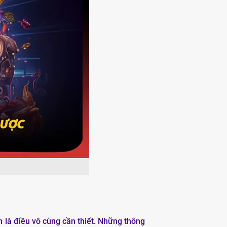
 là điều vô cùng cần thiết. Những thông