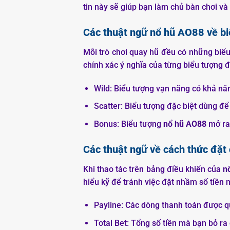
tin này sẽ giúp bạn làm chủ bàn chơi và
Các thuật ngữ nổ hũ AO88 về bi
Mỗi trò chơi quay hũ đều có những biểu
chính xác ý nghĩa của từng biểu tượng đ
Wild: Biểu tượng vạn năng có khả năn
Scatter: Biểu tượng đặc biệt dùng để
Bonus: Biểu tượng
nổ hũ AO88
mở ra
Các thuật ngữ về cách thức đặt
Khi thao tác trên bảng điều khiển của
n
hiểu kỹ để tránh việc đặt nhầm số tiền 
Payline: Các dòng thanh toán được qu
Total Bet: Tổng số tiền mà bạn bỏ ra