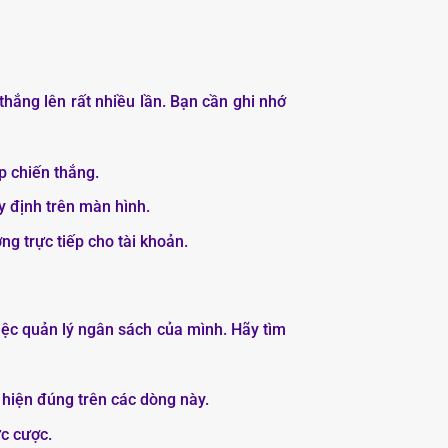
hắng lên rất nhiều lần. Bạn cần ghi nhớ
p chiến thắng.
y định trên màn hình.
g trực tiếp cho tài khoản.
việc quản lý ngân sách của mình. Hãy tìm
 hiện đúng trên các dòng này.
ức cược.