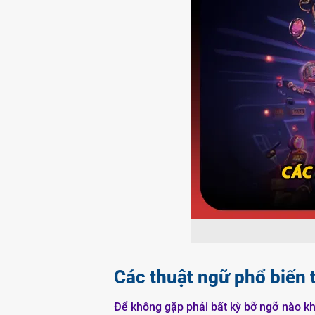
Các thuật ngữ phổ biến 
Để không gặp phải bất kỳ bỡ ngỡ nào kh