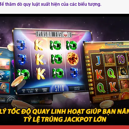
để thăm dò quy luật xuất hiện của các biểu tượng.