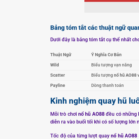
Bảng tóm tắt các thuật ngữ qua
Dưới đây là bảng tóm tắt cụ thể nhất ch
Thuật Ngữ
Ý Nghĩa Cơ Bản
Wild
Biểu tượng vạn năng
Scatter
Biểu tượng
nổ hũ AO88
Payline
Dòng thanh toán
Kinh nghiệm quay hũ luô
Mỗi trò chơi
nổ hũ AO88
đều có những k
diễn ra vào buổi tối khi có số lượng lớn
Tốc độ của từng lượt quay
nổ hũ AO88