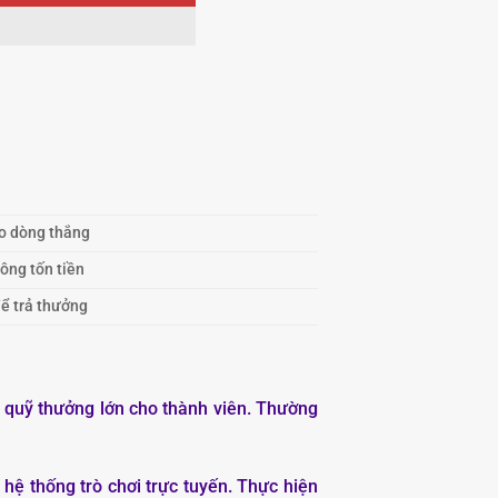
ạo dòng thắng
ông tốn tiền
để trả thưởng
 quỹ thưởng lớn cho thành viên. Thường
hệ thống trò chơi trực tuyến. Thực hiện