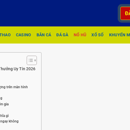
Đ
 THAO
CASINO
BẮN CÁ
ĐÁ GÀ
NỔ HŨ
XỔ SỐ
KHUYẾN M
Thưởng Uy Tín 2026
ợng trên màn hình
ng
ên gia
8
hĩa gì
c ngay không